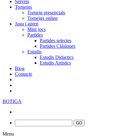
Serveis
Torneigs
Torneig presencials
Torneigs online
Juga i apren
Mini jocs
Partides
Partides selectes
Partides Clásiques
Estudis
Estudis Didactics
Estudis Artistics
Blog
Contacte
BOTIGA
Menu