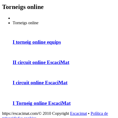
Torneigs online
Torneigs online
I torneig online equips
II circuit online EscaciMat
I circuit online EscaciMat
I Torneig online EscaciMat
https://escacimat.com/© 2010 Copyright
Escacimat
•
Política de