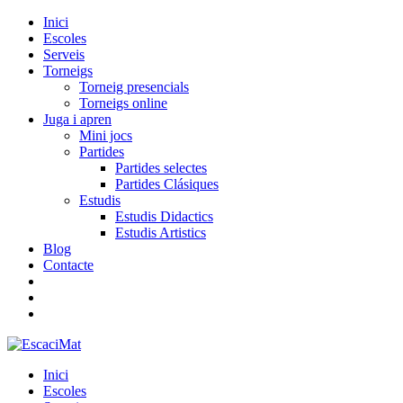
Inici
Escoles
Serveis
Torneigs
Torneig presencials
Torneigs online
Juga i apren
Mini jocs
Partides
Partides selectes
Partides Clásiques
Estudis
Estudis Didactics
Estudis Artistics
Blog
Contacte
Inici
Escoles