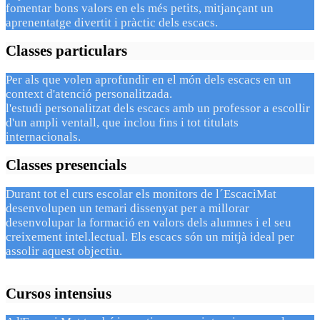
fomentar bons valors en els més petits, mitjançant un
aprenentatge divertit i pràctic dels escacs.
Classes particulars
Per als que volen aprofundir en el món dels escacs en un
context d'atenció personalitzada.
l'estudi personalitzat dels escacs amb un professor a escollir
d'un ampli ventall, que inclou fins i tot titulats
internacionals.
Classes presencials
Durant tot el curs escolar els monitors de l´EscaciMat
desenvolupen un temari dissenyat per a millorar
desenvolupar la formació en valors dels alumnes i el seu
creixement intel.lectual. Els escacs són un mitjà ideal per
assolir aquest objectiu.
Cursos intensius