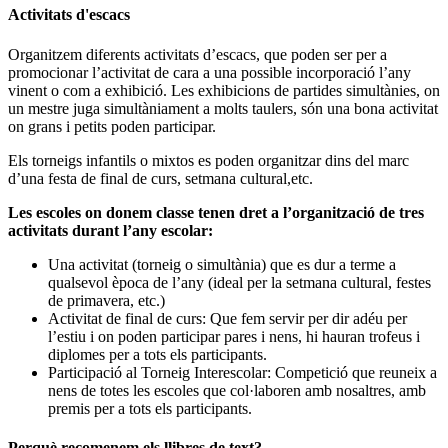
Activitats d'escacs
Organitzem diferents activitats d’escacs, que poden ser per a
promocionar l’activitat de cara a una possible incorporació l’any
vinent o com a exhibició. Les exhibicions de partides simultànies, on
un mestre juga simultàniament a molts taulers, són una bona activitat
on grans i petits poden participar.
Els torneigs infantils o mixtos es poden organitzar dins del marc
d’una festa de final de curs, setmana cultural,etc.
Les escoles on donem classe tenen dret a l’organització de tres
activitats durant l’any escolar:
Una activitat (torneig o simultània) que es dur a terme a
qualsevol època de l’any (ideal per la setmana cultural, festes
de primavera, etc.)
Activitat de final de curs: Que fem servir per dir adéu per
l’estiu i on poden participar pares i nens, hi hauran trofeus i
diplomes per a tots els participants.
Participació al Torneig Interescolar: Competició que reuneix a
nens de totes les escoles que col·laboren amb nosaltres, amb
premis per a tots els participants.
Perquè recomenem els llibres de text?