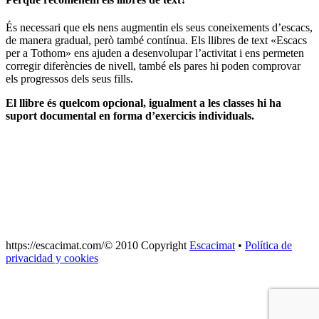
És necessari que els nens augmentin els seus coneixements d’escacs,
de manera gradual, però també contínua. Els llibres de text «Escacs
per a Tothom» ens ajuden a desenvolupar l’activitat i ens permeten
corregir diferències de nivell, també els pares hi poden comprovar
els progressos dels seus fills.
El llibre és quelcom opcional, igualment a les classes hi ha
suport documental en forma d’exercicis individuals.
https://escacimat.com/© 2010 Copyright
Escacimat
•
Política de
privacidad y cookies