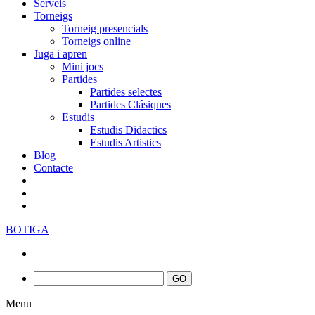
Serveis
Torneigs
Torneig presencials
Torneigs online
Juga i apren
Mini jocs
Partides
Partides selectes
Partides Clásiques
Estudis
Estudis Didactics
Estudis Artistics
Blog
Contacte
BOTIGA
Menu