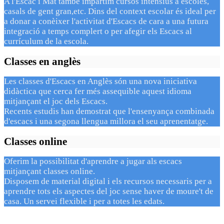
A l'Escac i Mat també impartim cursos intensius a escoles,
casals de gent gran,etc. Dins del context escolar és ideal per
a donar a conèixer l'activitat d'Escacs de cara a una futura
integració a temps complert o per afegir els Escacs al
currículum de la escola.
Classes en anglès
Les classes d'Escacs en Anglès són una nova iniciativa
didàctica que cerca fer més assequible aquest idioma
mitjançant el joc dels Escacs.
Recents estudis han demostrat que l'ensenyança combinada
d'escacs i una segona llengua millora el seu aprenentatge.
Classes online
Oferim la possibilitat d'aprendre a jugar als escacs
mitjançant classes online.
Disposem de material digital i els recursos necessaris per a
aprendre tots els aspectes del joc sense haver de moure't de
casa. Un servei flexible i per a totes les edats.