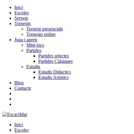
Inici
Escoles
Serveis
Torneigs
Torneig presencials
Torneigs online
Juga i apren
Mini jocs
Partides
Partides selectes
Partides Clásiques
Estudis
Estudis Didactics
Estudis Artistics
Blog
Contacte
Inici
Escoles