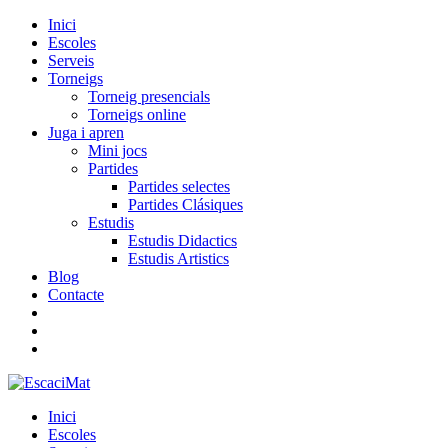
Inici
Escoles
Serveis
Torneigs
Torneig presencials
Torneigs online
Juga i apren
Mini jocs
Partides
Partides selectes
Partides Clásiques
Estudis
Estudis Didactics
Estudis Artistics
Blog
Contacte
Inici
Escoles