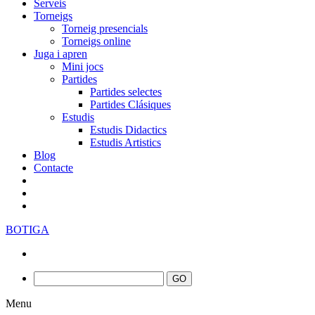
Serveis
Torneigs
Torneig presencials
Torneigs online
Juga i apren
Mini jocs
Partides
Partides selectes
Partides Clásiques
Estudis
Estudis Didactics
Estudis Artistics
Blog
Contacte
BOTIGA
Menu