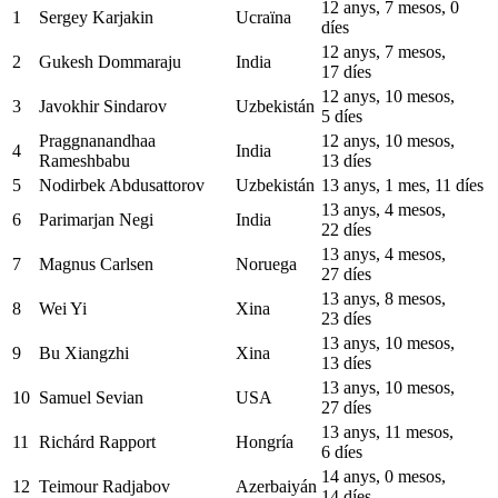
12 anys, 7 mesos, 0
1
Sergey Karjakin
Ucraïna
díes
12 anys, 7 mesos,
2
Gukesh Dommaraju
India
17 díes
12 anys, 10 mesos,
3
Javokhir Sindarov
Uzbekistán
5 díes
Praggnanandhaa
12 anys, 10 mesos,
4
India
Rameshbabu
13 díes
5
Nodirbek Abdusattorov
Uzbekistán
13 anys, 1 mes, 11 díes
13 anys, 4 mesos,
6
Parimarjan Negi
India
22 díes
13 anys, 4 mesos,
7
Magnus Carlsen
Noruega
27 díes
13 anys, 8 mesos,
8
Wei Yi
Xina
23 díes
13 anys, 10 mesos,
9
Bu Xiangzhi
Xina
13 díes
13 anys, 10 mesos,
10
Samuel Sevian
USA
27 díes
13 anys, 11 mesos,
11
Richárd Rapport
Hongría
6 díes
14 anys, 0 mesos,
12
Teimour Radjabov
Azerbaiyán
14 díes