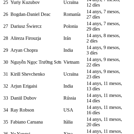
25
Yuriy Kuzubov
Ucraïna
12 díes
14 anys, 7 mesos,
26
Bogdan-Daniel Deac
Romanía
27 díes
14 anys, 7 mesos,
27
Dariusz Świercz
Polonia
29 díes
14 anys, 8 mesos,
28
Alireza Firouzja
Irán
2 díes
14 anys, 9 mesos,
29
Aryan Chopra
India
3 díes
14 anys, 9 mesos,
30
Nguyễn Ngọc Trường Sơn
Vietnam
22 díes
14 anys, 9 mesos,
31
Kirill Shevchenko
Ucraïna
23 díes
14 anys, 11 mesos,
32
Arjun Erigaisi
India
13 díes
14 anys, 11 mesos,
33
Daniil Dubov
Rússia
14 díes
14 anys, 11 mesos,
34
Ray Robson
USA
16 díes
14 anys, 11 mesos,
35
Fabiano Caruana
Itàlia
20 díes
14 anys, 11 mesos,
36
Yu Yangyi
Xina