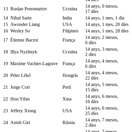
14 anys, 0 mesos,
13
Ruslan Ponomariov
Ucraïna
17 díes
14
Nihal Sarin
India
14 anys, 1 mes, 1 día
15
Awonder Liang
USA
14 anys, 1 mes, 20 díes
16
Wesley So
Filipines
14 anys, 1 mes, 28 díes
14 anys, 2 mesos,
17
Étienne Bacrot
França
0 díes
14 anys, 3 mesos,
18
Illya Nyzhnyk
Ucraïna
2 díes
14 anys, 4 mesos,
19
Maxime Vachier-Lagrave
França
6 díes
14 anys, 4 mesos,
20
Péter Lékó
Hongría
22 díes
14 anys, 5 mesos,
21
Jorge Cori
Perú
15 díes
14 anys, 6 mesos,
22
Hou Yifan
Xina
16 díes
14 anys, 6 mesos,
23
Jeffery Xiong
USA
25 díes
14 anys, 7 mesos,
24
Anish Giri
Rússia
2 díes
14 anys, 7 mesos,