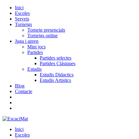
Inici
Escoles
Serveis
Torneigs
Torneig presencials
Torneigs online
Juga i apren
Mini jocs
Partides
Partides selectes
Partides Clásiques
Estudis
Estudis Didactics
Estudis Artistics
Blog
Contacte
Inici
Escoles