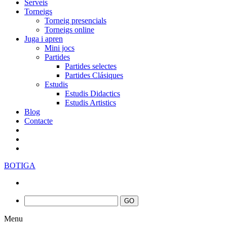
Serveis
Torneigs
Torneig presencials
Torneigs online
Juga i apren
Mini jocs
Partides
Partides selectes
Partides Clásiques
Estudis
Estudis Didactics
Estudis Artistics
Blog
Contacte
BOTIGA
Menu