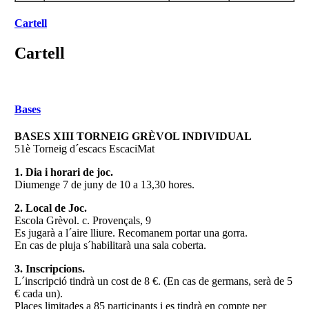
Cartell
Cartell
Bases
BASES XIII TORNEIG GRÈVOL INDIVIDUAL
51è Torneig d´escacs EscaciMat
1. Dia i horari de joc.
Diumenge 7 de juny de 10 a 13,30 hores.
2. Local de Joc.
Escola Grèvol. c. Provençals, 9
Es jugarà a l´aire lliure. Recomanem portar una gorra.
En cas de pluja s´habilitarà una sala coberta.
3. Inscripcions.
L´inscripció tindrà un cost de 8 €. (En cas de germans, serà de 5
€ cada un).
Places limitades a 85 participants i es tindrà en compte per