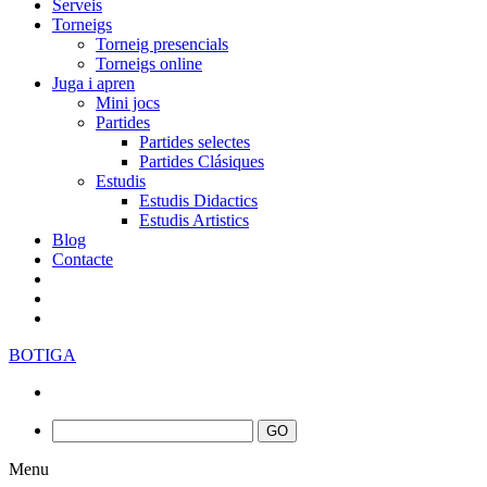
Serveis
Torneigs
Torneig presencials
Torneigs online
Juga i apren
Mini jocs
Partides
Partides selectes
Partides Clásiques
Estudis
Estudis Didactics
Estudis Artistics
Blog
Contacte
BOTIGA
Menu