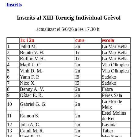
Inscrits
Inscrits al XIII Torneig Individual Grèvol
actualitzat el 5/6/26 a les 17.30 h.
1r. i 2n
curs
escola
1
Jahid M.
2n
La Mar Bella
2
Benito V. H.
1r
La Mar Bella
3
Rufino V. H.
1r
La Mar Bella
4
Martí L. C.
2n
Vila Olimpica
5
Vinh D. M.
2n
Vila Olimpica
6
Yann F. P.
I5
Sadako
7
Nico X.
I5
Sadako
8
Benny A. V.
2n
Fabra
9
Dídac E. R.
2n
Pérez Sala
La Flor de
10
Gabriel G. G.
2n
Maig
Estel Molins
11
Ramon S.
2n
de Rei
12
Júlia A. G.
2n
Lavinia
13
Camil M. R.
2n
Tàber
14
Unai B. H.
2n
Mar Nova