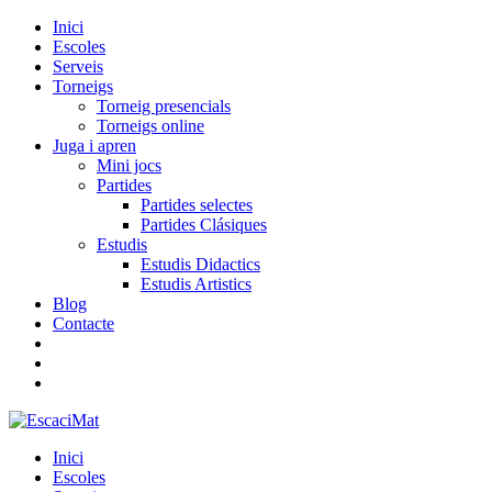
Inici
Escoles
Serveis
Torneigs
Torneig presencials
Torneigs online
Juga i apren
Mini jocs
Partides
Partides selectes
Partides Clásiques
Estudis
Estudis Didactics
Estudis Artistics
Blog
Contacte
Inici
Escoles