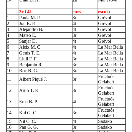
.
3r i 4t
curs
escola
1
Paula M. P.
3r
Grèvol
2
Jon E. P.
4t
Grèvol
3
Alejandro B.
4t
Grèvol
4
Mateo E.
3r
Grèvol
5
Sanjar D.
4t
Grèvol
6
Aleix M. C.
4t
La Mar Bella
7
Genis T. E.
4t
La Mar Bella
8
Llull F. F.
3r
La Mar Bella
9
Benjamin R.
3r.
La Mar Bella
10
Roc B. G.
3r.
La Mar Bella
Fructuós
11
Albert Piqué J.
3r
Gelabert
Fructuós
12
Arun T. P.
3r
Gelabert
Fructuós
13
Ema B. P.
4t
Gelabert
Fructuós
14
Kai G. C.
3r
Gelabert
15
Nil C. C.
4t
Sadako
16
Pau G. G.
3r
Sadako