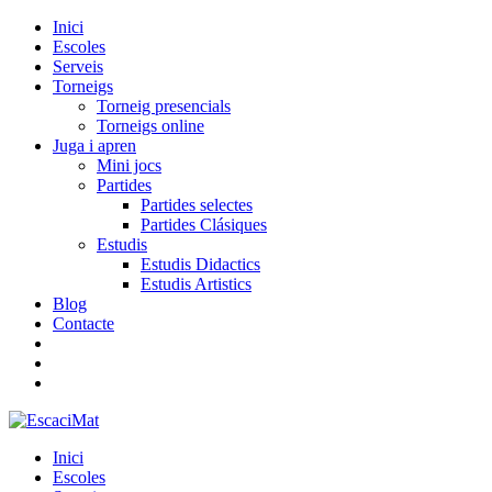
Inici
Escoles
Serveis
Torneigs
Torneig presencials
Torneigs online
Juga i apren
Mini jocs
Partides
Partides selectes
Partides Clásiques
Estudis
Estudis Didactics
Estudis Artistics
Blog
Contacte
Inici
Escoles