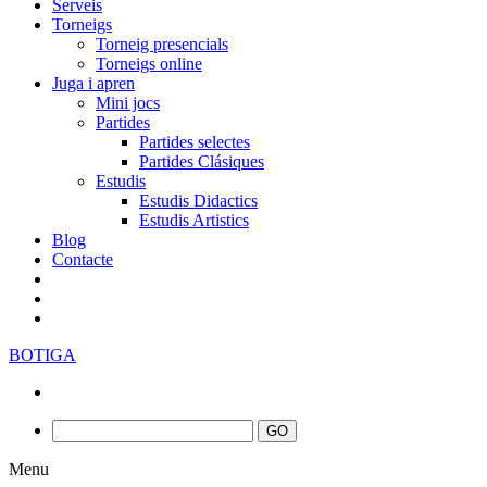
Serveis
Torneigs
Torneig presencials
Torneigs online
Juga i apren
Mini jocs
Partides
Partides selectes
Partides Clásiques
Estudis
Estudis Didactics
Estudis Artistics
Blog
Contacte
BOTIGA
Menu