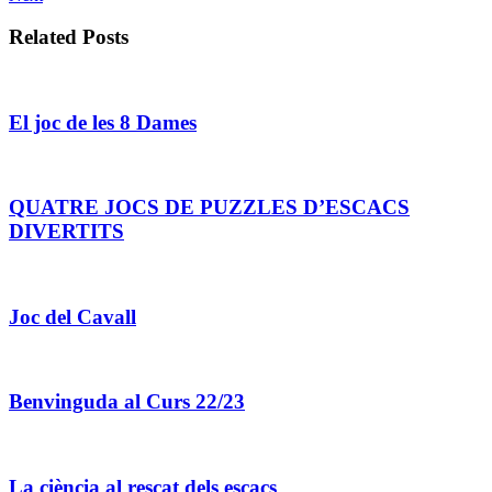
Related Posts
El joc de les 8 Dames
QUATRE JOCS DE PUZZLES D’ESCACS
DIVERTITS
Joc del Cavall
Benvinguda al Curs 22/23
La ciència al rescat dels escacs