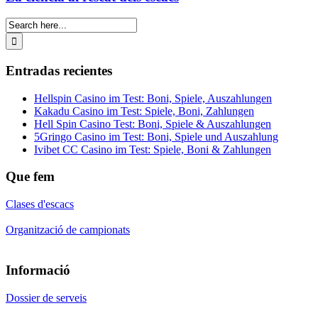
Entradas recientes
Hellspin Casino im Test: Boni, Spiele, Auszahlungen
Kakadu Casino im Test: Spiele, Boni, Zahlungen
Hell Spin Casino Test: Boni, Spiele & Auszahlungen
5Gringo Casino im Test: Boni, Spiele und Auszahlung
Ivibet CC Casino im Test: Spiele, Boni & Zahlungen
Que fem
Clases d'escacs
Organització de campionats
Informació
Dossier de serveis