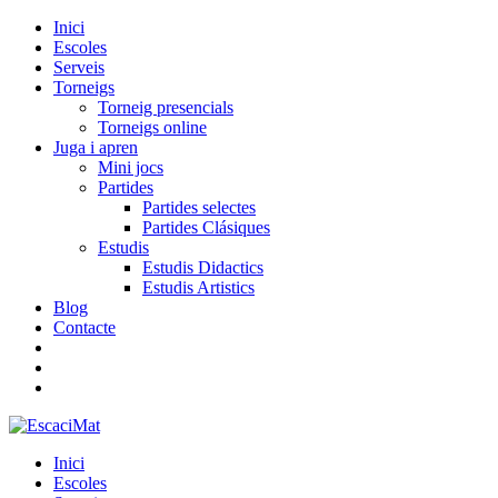
Inici
Escoles
Serveis
Torneigs
Torneig presencials
Torneigs online
Juga i apren
Mini jocs
Partides
Partides selectes
Partides Clásiques
Estudis
Estudis Didactics
Estudis Artistics
Blog
Contacte
Inici
Escoles