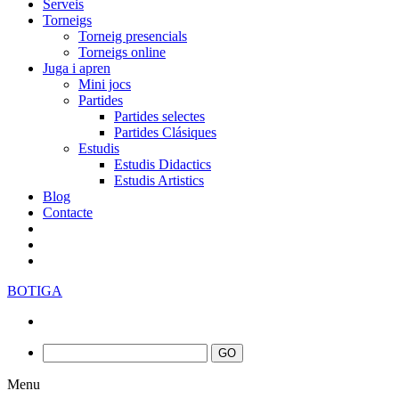
Serveis
Torneigs
Torneig presencials
Torneigs online
Juga i apren
Mini jocs
Partides
Partides selectes
Partides Clásiques
Estudis
Estudis Didactics
Estudis Artistics
Blog
Contacte
BOTIGA
Menu