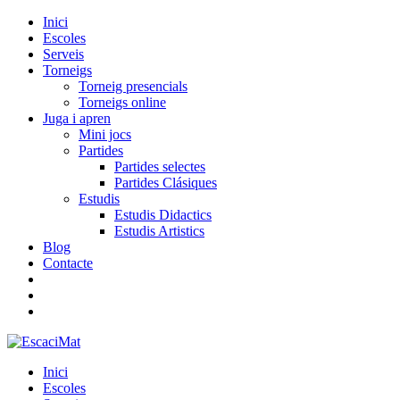
Inici
Escoles
Serveis
Torneigs
Torneig presencials
Torneigs online
Juga i apren
Mini jocs
Partides
Partides selectes
Partides Clásiques
Estudis
Estudis Didactics
Estudis Artistics
Blog
Contacte
Inici
Escoles