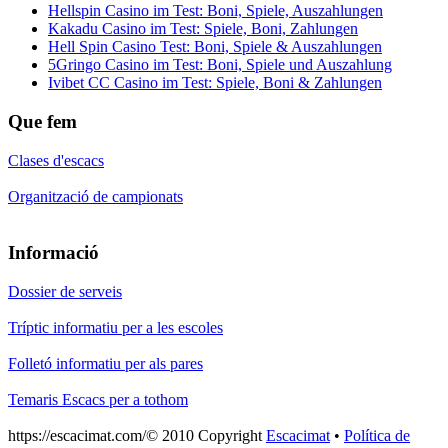
Hellspin Casino im Test: Boni, Spiele, Auszahlungen
Kakadu Casino im Test: Spiele, Boni, Zahlungen
Hell Spin Casino Test: Boni, Spiele & Auszahlungen
5Gringo Casino im Test: Boni, Spiele und Auszahlung
Ivibet CC Casino im Test: Spiele, Boni & Zahlungen
Que fem
Clases d'escacs
Organització de campionats
Informació
Dossier de serveis
Tríptic informatiu per a les escoles
Folletó informatiu per als pares
Temaris Escacs per a tothom
https://escacimat.com/© 2010 Copyright
Escacimat
•
Política de